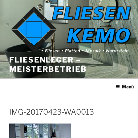
Zum
Inhalt
springen
FLIESENLEGER –
MEISTERBETRIEB
Menü
IMG-20170423-WA0013