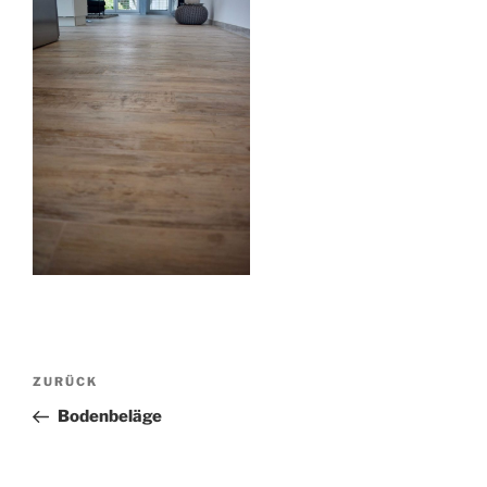
Beitragsnavigation
Vorheriger
ZURÜCK
Beitrag
Bodenbeläge