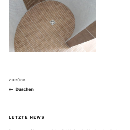
Beitragsnavigation
Vorheriger
ZURÜCK
Beitrag
Duschen
LETZTE NEWS