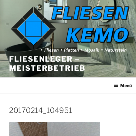
Zum
Inhalt
springen
FLIESENLEGER –
MEISTERBETRIEB
Menü
20170214_104951