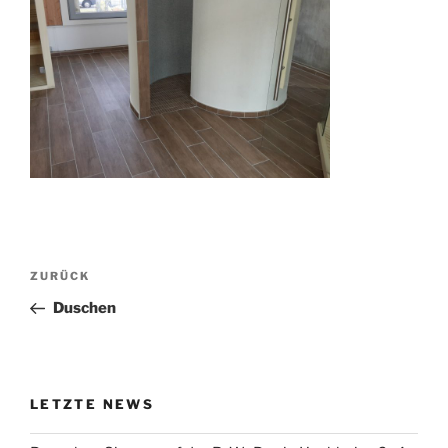
Beitragsnavigation
Vorheriger
ZURÜCK
Beitrag
Duschen
LETZTE NEWS