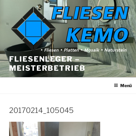
Zum
Inhalt
springen
FLIESENLEGER –
MEISTERBETRIEB
Menü
20170214_105045