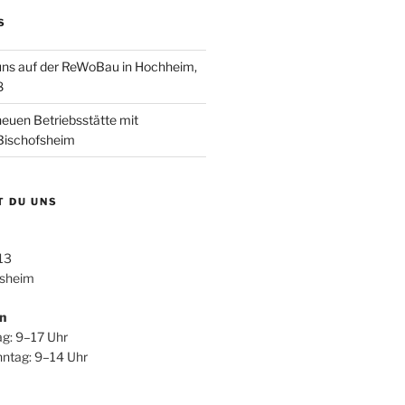
S
uns auf der ReWoBau in Hochheim,
8
neuen Betriebsstätte mit
 Bischofsheim
T DU UNS
13
fsheim
n
ag: 9–17 Uhr
ntag: 9–14 Uhr