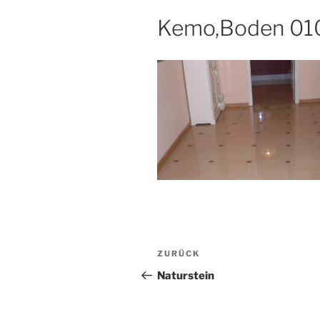
Kemo,Boden 01
Beitragsnavigation
Vorheriger
ZURÜCK
Beitrag
Naturstein