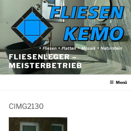
Zum
Inhalt
springen
FLIESENLEGER –
MEISTERBETRIEB
Menü
CIMG2130