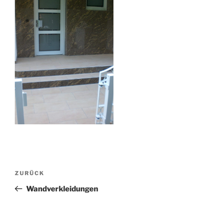
Beitragsnavigation
Vorheriger
ZURÜCK
Beitrag
Wandverkleidungen