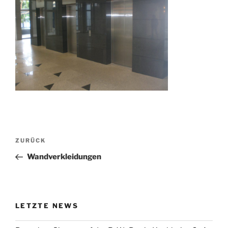
Beitragsnavigation
Vorheriger
ZURÜCK
Beitrag
Wandverkleidungen
LETZTE NEWS