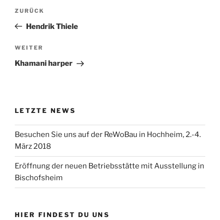
Beitragsnavigation
Vorheriger
ZURÜCK
Beitrag
Hendrik Thiele
Nächster
WEITER
Beitrag
Khamani harper
LETZTE NEWS
Besuchen Sie uns auf der ReWoBau in Hochheim, 2.-4.
März 2018
Eröffnung der neuen Betriebsstätte mit Ausstellung in
Bischofsheim
HIER FINDEST DU UNS